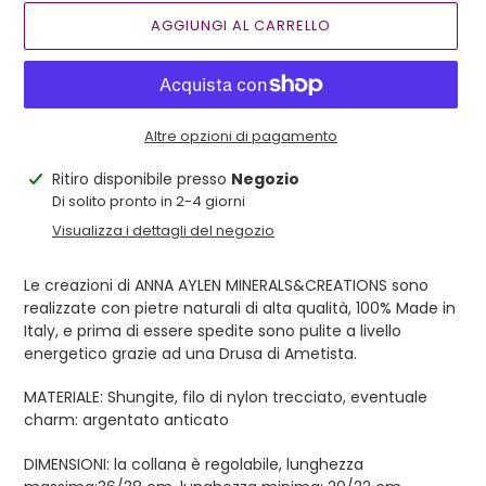
AGGIUNGI AL CARRELLO
Altre opzioni di pagamento
Inserimento
Ritiro disponibile presso
Negozio
del
Di solito pronto in 2-4 giorni
prodotto
Visualizza i dettagli del negozio
nel
carrello
Le creazioni di ANNA AYLEN MINERALS&CREATIONS sono
realizzate con pietre naturali di alta qualità, 100% Made in
Italy, e prima di essere spedite sono pulite a livello
energetico grazie ad una Drusa di Ametista.
MATERIALE: Shungite, filo di nylon trecciato, eventuale
charm: argentato anticato
DIMENSIONI: la collana è regolabile, lunghezza