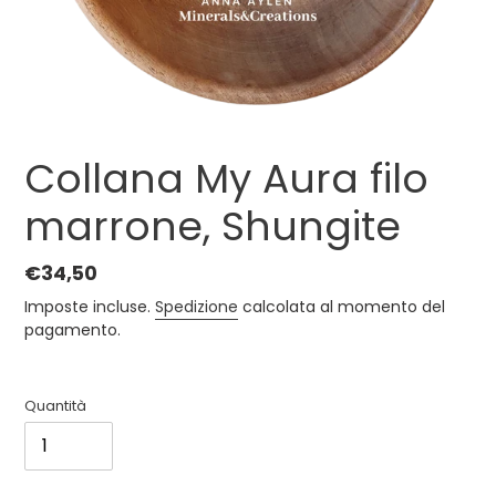
Collana My Aura filo
marrone, Shungite
Prezzo
€34,50
di
Imposte incluse.
Spedizione
calcolata al momento del
listino
pagamento.
Quantità