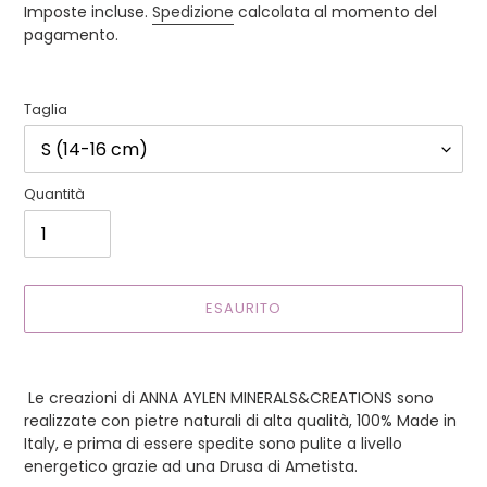
di
Imposte incluse.
Spedizione
calcolata al momento del
listino
pagamento.
Taglia
Quantità
ESAURITO
Inserimento
del
Le creazioni di ANNA AYLEN MINERALS&CREATIONS sono
prodotto
realizzate con pietre naturali di alta qualità, 100% Made in
nel
Italy, e prima di essere spedite sono pulite a livello
carrello
energetico grazie ad una Drusa di Ametista.