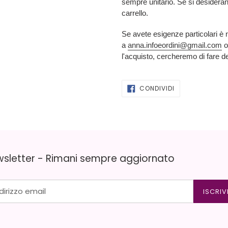
sempre unitario. Se si desideran
carrello.
Se avete esigenze particolari è 
a
anna.infoeordini@gmail.com
o
l'acquisto, cercheremo di fare d
CONDIVIDI
CONDIVIDI
SU
FACEBOOK
sletter - Rimani sempre aggiornato
ISCRIV