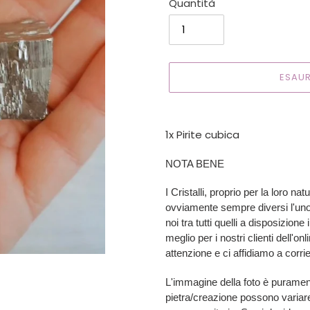
Quantità
ESAUR
Inserimento
del
1x Pirite cubica
prodotto
nel
NOTA BENE
carrello
I Cristalli, proprio per la loro na
ovviamente sempre diversi l'uno 
noi tra tutti quelli a disposizio
meglio per i nostri clienti dell'on
attenzione e ci affidiamo a corrie
L'immagine della foto è puramen
pietra/creazione possono variar