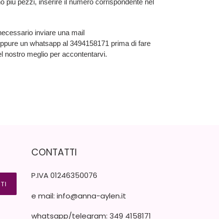
o più pezzi, inserire il numero corrispondente nel
necessario inviare una mail
ppure un whatsapp al 3494158171 prima di fare
el nostro meglio per accontentarvi.
CONTATTI
P.IVA 01246350076
ITI
e mail: info@anna-aylen.it
whatsapp/telegram: 349 4158171