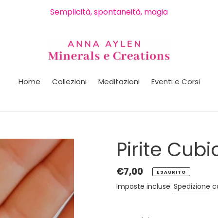
Semplicità, spontaneità, magia
Home
Collezioni
Meditazioni
Eventi e Corsi
Pirite Cubi
Prezzo
€7,00
ESAURITO
di
Imposte incluse.
Spedizione
ca
listino