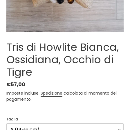
Tris di Howlite Bianca,
Ossidiana, Occhio di
Tigre
Prezzo
€57,00
di
Imposte incluse.
Spedizione
calcolata al momento del
listino
pagamento.
Taglia