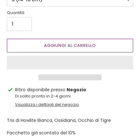
Quantità
AGGIUNGI AL CARRELLO
Inserimento
Ritiro disponibile presso
Negozio
del
Di solito pronto in 2-4 giorni
prodotto
Visualizza i dettagli del negozio
nel
carrello
Tris di Howlite Bianca, Ossidiana, Occhio di Tigre
Pacchetto già scontato del 10%