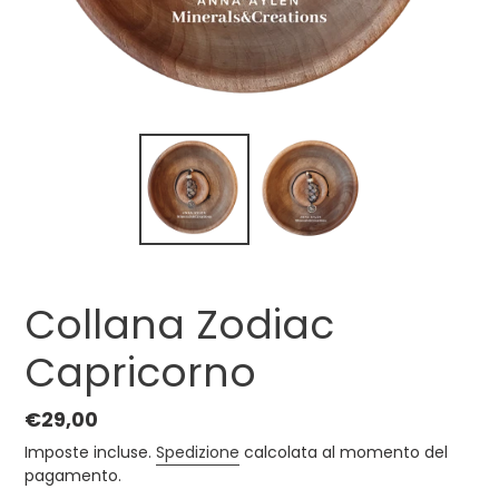
Collana Zodiac
Capricorno
Prezzo
€29,00
di
Imposte incluse.
Spedizione
calcolata al momento del
listino
pagamento.