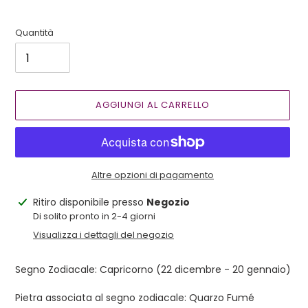
Quantità
AGGIUNGI AL CARRELLO
Altre opzioni di pagamento
Inserimento
Ritiro disponibile presso
Negozio
del
Di solito pronto in 2-4 giorni
prodotto
Visualizza i dettagli del negozio
nel
carrello
Segno Zodiacale: Capricorno (22 dicembre - 20 gennaio)
Pietra associata al segno zodiacale: Quarzo Fumé