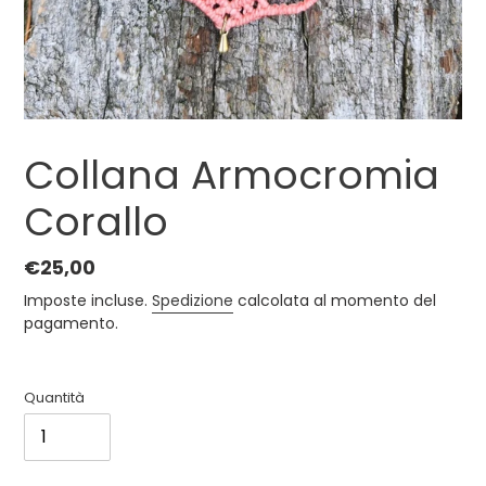
Collana Armocromia
Corallo
Prezzo
€25,00
di
Imposte incluse.
Spedizione
calcolata al momento del
listino
pagamento.
Quantità