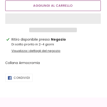
AGGIUNGI AL CARRELLO
Inserimento
Ritiro disponibile presso
Negozio
del
Di solito pronto in 2-4 giorni
prodotto
Visualizza i dettagli del negozio
nel
carrello
Collana Armocromia
CONDIVIDI
CONDIVIDI
SU
FACEBOOK