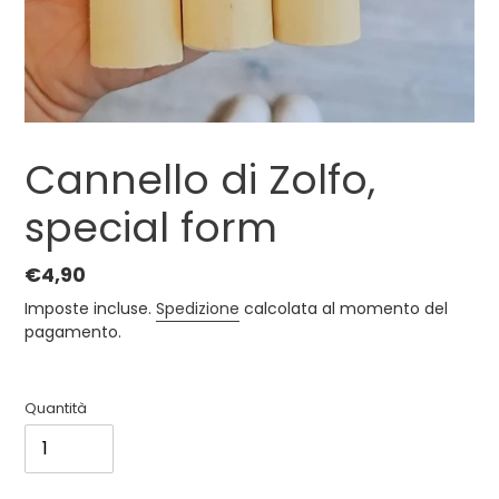
Cannello di Zolfo,
special form
Prezzo
€4,90
di
Imposte incluse.
Spedizione
calcolata al momento del
listino
pagamento.
Quantità