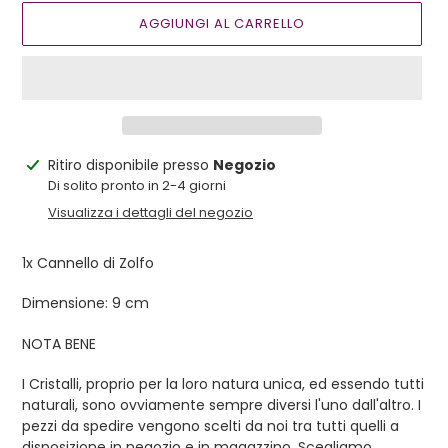
AGGIUNGI AL CARRELLO
Inserimento
Ritiro disponibile presso
Negozio
del
Di solito pronto in 2-4 giorni
prodotto
Visualizza i dettagli del negozio
nel
carrello
1x Cannello di Zolfo
Dimensione: 9 cm
NOTA BENE
I Cristalli, proprio per la loro natura unica, ed essendo tutti
naturali, sono ovviamente sempre diversi l'uno dall'altro. I
pezzi da spedire vengono scelti da noi tra tutti quelli a
disposizione in negozio e in magazzino. Scegliamo