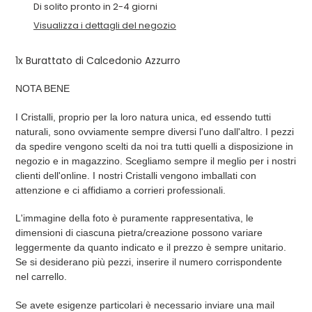
del
Di solito pronto in 2-4 giorni
prodotto
Visualizza i dettagli del negozio
nel
carrello
1x Burattato di Calcedonio Azzurro
NOTA BENE
I Cristalli, proprio per la loro natura unica, ed essendo tutti
naturali, sono ovviamente sempre diversi l'uno dall'altro. I pezzi
da spedire vengono scelti da noi tra tutti quelli a disposizione in
negozio e in magazzino. Scegliamo sempre il meglio per i nostri
clienti dell'online. I nostri Cristalli vengono imballati con
attenzione e ci affidiamo a corrieri professionali.
L'immagine della foto è puramente rappresentativa, le
dimensioni di ciascuna pietra/creazione possono variare
leggermente da quanto indicato e il prezzo è sempre unitario.
Se si desiderano più pezzi, inserire il numero corrispondente
nel carrello.
Se avete esigenze particolari è necessario inviare una mail