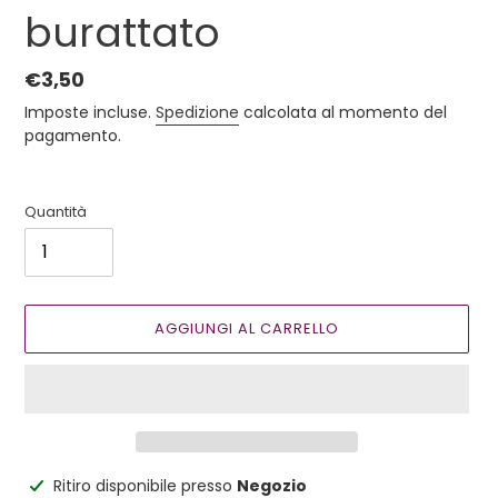
burattato
Prezzo
€3,50
di
Imposte incluse.
Spedizione
calcolata al momento del
listino
pagamento.
Quantità
AGGIUNGI AL CARRELLO
Inserimento
Ritiro disponibile presso
Negozio